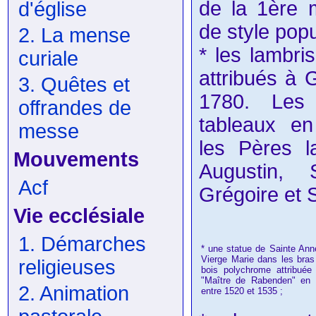
de la 1ère 
d'église
de style popu
2. La mense
* les lambri
curiale
attribués à 
3. Quêtes et
1780. Les 
offrandes de
tableaux en
messe
les Pères la
Mouvements
Augustin, 
Acf
Grégoire et 
Vie ecclésiale
1. Démarches
* une statue de Sainte Anne
Vierge Marie dans les bras
religieuses
bois polychrome attribué
"Maître de Rabenden" en B
2. Animation
entre 1520 et 1535 ;