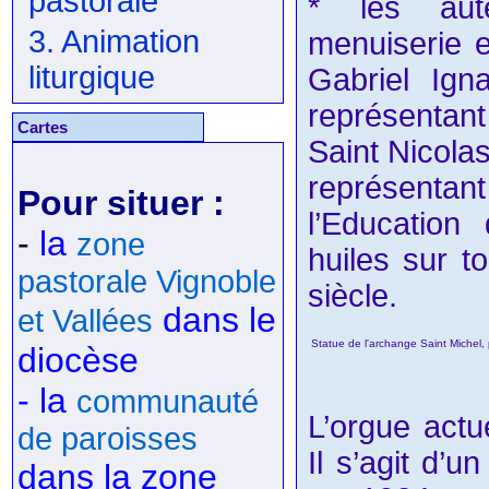
pastorale
* les aut
3. Animation
menuiserie e
liturgique
Gabriel Ign
représentant
Cartes
Saint Nicolas
représent
Pour situer :
l’Education
-
la
zone
huiles sur t
pastorale Vignoble
siècle.
dans le
et Vallées
Statue de l'archange Saint Michel, 
diocèse
- la
communauté
L’orgue actu
de paroisses
Il s’agit d’u
dans la zone