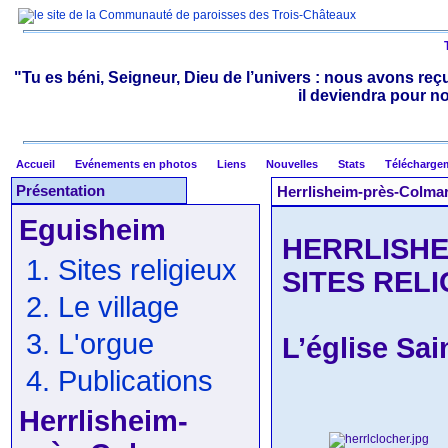
"Tu es béni, Seigneur, Dieu de l’univers : nous avons reçu
il deviendra pour n
Accueil
Evénements en photos
Liens
Nouvelles
Stats
Télécharge
Présentation
Herrlisheim-près-Colmar 
Eguisheim
HERRLISHE
1. Sites religieux
SITES RELI
2. Le village
3. L'orgue
L’église Sai
4. Publications
Herrlisheim-