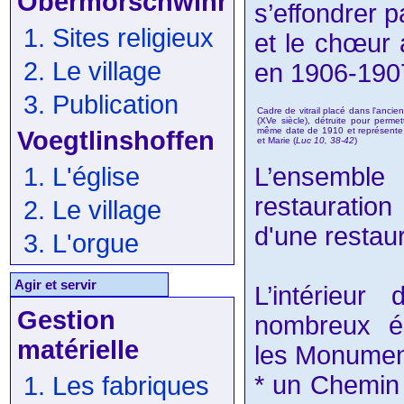
Obermorschwihr
s’effondrer p
1. Sites religieux
et le chœur 
2. Le village
en 1906-190
3. Publication
Cadre de vitrail placé dans l'anci
(XVe siècle), détruite pour permett
même date de 1910 et représente l
Voegtlinshoffen
et Marie (
Luc 10, 38-42
)
1. L'église
L’ensemble
restauratio
2. Le village
d'une restau
3. L'orgue
Agir et servir
L’intérieur
Gestion
nombreux él
matérielle
les Monument
* un Chemin 
1. Les fabriques