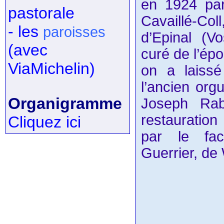
en 1924 par
pastorale
Cavaillé-C
- les
paroisses
d’Epinal (V
(avec
curé de l’épo
ViaMichelin)
on a laissé
l’ancien org
Organigramme
Joseph Rab
restauration
Cliquez ici
par le fac
Guerrier, de 