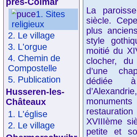
près-Colmar
La paroiss
1. Sites
siècle. Cep
religieux
plus anciens
2. Le village
style gothi
3. L'orgue
moitié du XI
4. Chemin de
clocher, d
Compostelle
d’une chape
5. Publication
dédiée à
d’Alexan
Husseren-les-
monuments 
Châteaux
restauratio
1. L'église
XVIIIème siè
2. Le village
petite et s