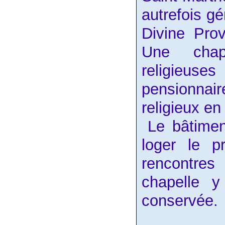
autrefois g
Divine
Prov
Une chape
religieuse
pensionnai
religieux e
Le bâtime
loger le p
rencontres
chapelle 
conservée.