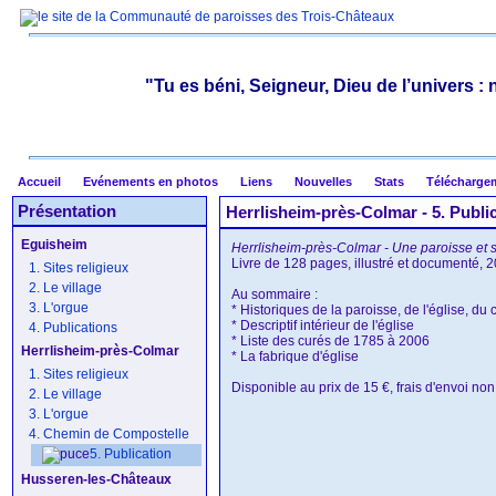
"Tu es béni, Seigneur, Dieu de l’univers :
Accueil
Evénements en photos
Liens
Nouvelles
Stats
Télécharge
Présentation
Herrlisheim-près-Colmar - 5. Publi
Eguisheim
Herrlisheim-près-Colmar - Une paroisse et 
Livre de 128 pages, illustré et documenté, 
1. Sites religieux
2. Le village
Au sommaire :
3. L'orgue
* Historiques de la paroisse, de l'église, d
* Descriptif intérieur de l'église
4. Publications
* Liste des curés de 1785 à 2006
Herrlisheim-près-Colmar
* La fabrique d'église
1. Sites religieux
Disponible au prix de 15 €, frais d'envoi non
2. Le village
3. L'orgue
4. Chemin de Compostelle
5. Publication
Husseren-les-Châteaux