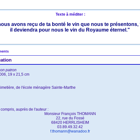
Texte à méditer :
 nous avons reçu de ta bonté le vin que nous te présentons, f
il deviendra pour nous le vin du Royaume éternel."
ments
cation
son patron
2006, 19 x 21,5 cm
u cimetière, de l'école ménagère Sainte-Marthe
 compris, auprès de l'auteur :
Monsieur François THOMANN
22, rue du Fossé
68420 HERRLISHEIM
03.89.49.32.42
f.thomann@wanadoo.fr