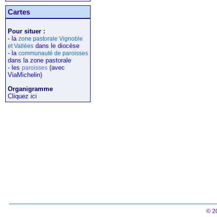
Cartes
Pour situer :
-
la
zone pastorale Vignoble
dans le diocèse
et Vallées
- la
communauté de paroisses
dans la zone pastorale
- les
(avec
paroisses
ViaMichelin)
Organigramme
Cliquez ici
© 2