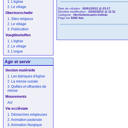
1. L'église
2. Le village
Date de création :
02/01/2012 @ 23:17
Dernière modification :
22/02/2012 @ 11:11
Obermorschwihr
Catégorie :
Herrlisheim-près-Colmar
Page lue
5282 fois
1. Sites religieux
2. Le village
3. Publication
Voegtlinshoffen
1. L'église
2. Le village
3. L'orgue
Agir et servir
Gestion matérielle
1. Les fabriques d'église
2. La mense curiale
3. Quêtes et offrandes de
messe
Mouvements
Acf
Vie ecclésiale
1. Démarches religieuses
2. Animation pastorale
3. Animation liturgique