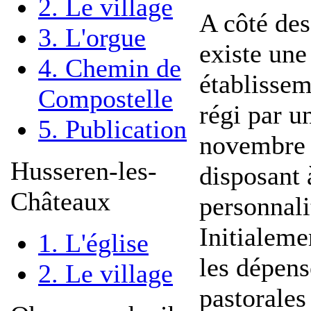
2. Le village
A côté des
3. L'orgue
existe une
4. Chemin de
établissem
Compostelle
régi par u
5. Publication
novembre 1
Husseren-les-
disposant à
Châteaux
personnali
Initialeme
1. L'église
les dépens
2. Le village
pastorales