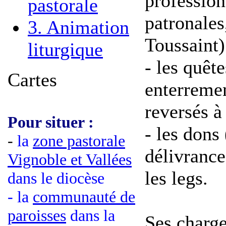
profession
pastorale
patronale
3. Animation
Toussaint)
liturgique
- les quêt
Cartes
enterreme
reversés à
Pour situer :
- les dons
-
la
zone pastorale
délivrance
Vignoble et Vallées
les legs.
dans le diocèse
- la
communauté de
paroisses
dans la
Ses charge