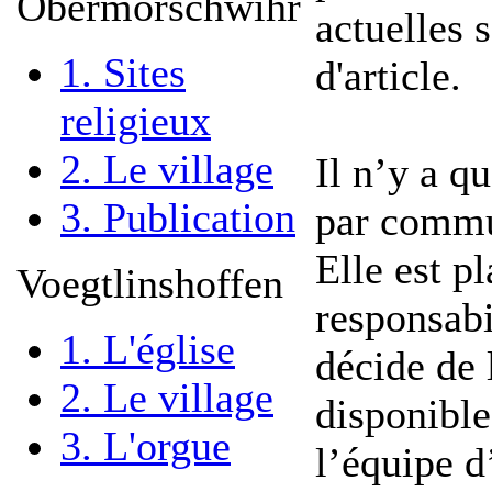
Obermorschwihr
actuelles s
1. Sites
d'article.
religieux
2. Le village
Il n’y a q
3. Publication
par commu
Elle est p
Voegtlinshoffen
responsabi
1. L'église
décide de 
2. Le village
disponible
3. L'orgue
l’équipe d