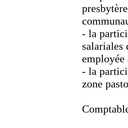
presbytère
communaut
- la parti
salariales
employée a
- la partic
zone pasto
Comptabl