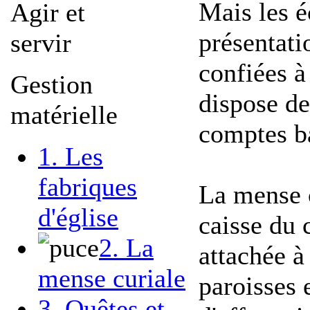
Mais les éc
Agir et
présentati
servir
confiées à 
Gestion
dispose de
matérielle
comptes b
1. Les
fabriques
La mense c
d'église
caisse du 
2. La
attachée 
mense curiale
paroisses
3. Quêtes et