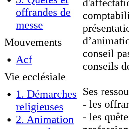
d'affectati
offrandes de
comptabili
messe
présentati
d’animatio
Mouvements
conseil pa
Acf
conseils d
Vie ecclésiale
Ses ressou
1. Démarches
- les offr
religieuses
- les quêt
2. Animation