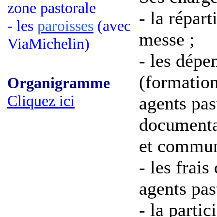
zone pastorale
- la répart
- les
paroisses
(avec
messe ;
ViaMichelin)
- les dépe
(formation
Organigramme
Cliquez ici
agents pas
documenta
et communi
- les frai
agents pas
- la partic