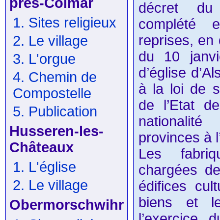
près-Colmar
décret d
1. Sites religieux
complété e
reprises, en 
2. Le village
du 10 janvi
3. L'orgue
d’église d’A
4. Chemin de
à la loi de 
Compostelle
de l’Etat d
5. Publication
nationali
Husseren-les-
provinces à 
Châteaux
Les fabri
1. L'église
chargées de 
2. Le village
édifices cul
biens et l
Obermorschwihr
l’exercice 