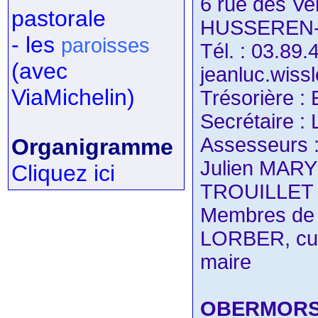
6 rue des Ve
pastorale
HUSSEREN
- les
paroisses
Tél. : 03.89.
(avec
jeanluc.wis
ViaMichelin)
Trésorière 
Secrétaire 
Assesseurs 
Organigramme
Julien MARY
Cliquez ici
TROUILLET
Membres de d
LORBER, cur
maire
OBERMORS