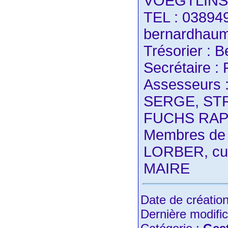
VOEGTLIN
TEL : 0389
bernardhaum
Trésorier 
Secrétaire 
Assesseurs 
SERGE, ST
FUCHS RA
Membres de d
LORBER, cu
MAIRE
Date de créatio
Dernière modific