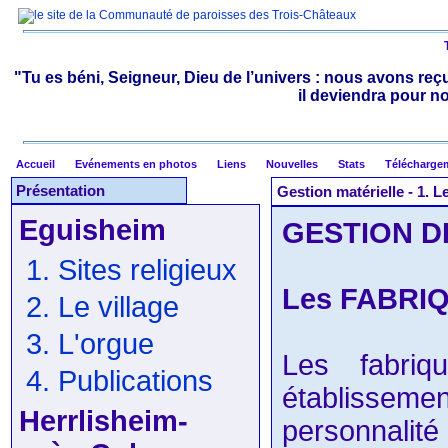
"Tu es béni, Seigneur, Dieu de l’univers : nous avons reçu
il deviendra pour n
Accueil
Evénements en photos
Liens
Nouvelles
Stats
Télécharge
Présentation
Gestion matérielle - 1. L
Eguisheim
GESTION D
1. Sites religieux
Les FABRI
2. Le village
3. L'orgue
Les fabriq
4. Publications
établisseme
Herrlisheim-
personnalité