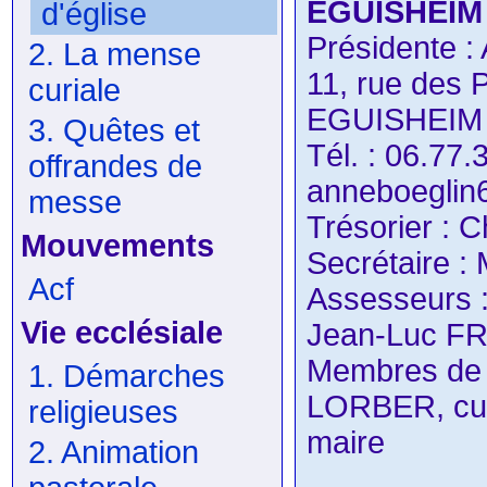
EGUISHEIM
d'église
Présidente 
2. La mense
11, rue des 
curiale
EGUISHEIM
3. Quêtes et
Tél. : 06.77.
offrandes de
anneboegli
messe
Trésorier : 
Mouvements
Secrétaire 
Acf
Assesseurs
Vie ecclésiale
Jean-Luc 
Membres de d
1. Démarches
LORBER, cu
religieuses
maire
2. Animation