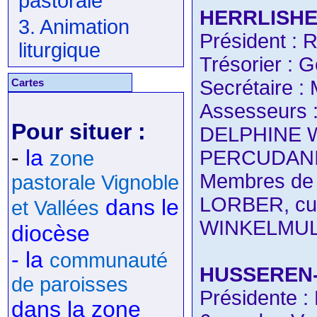
pastorale
HERRLISHE
3. Animation
Président :
liturgique
Trésorier : 
Cartes
Secrétaire 
Assesseurs :
Pour situer :
DELPHINE 
-
la
PERCUDANI
zone
Membres de d
pastorale Vignoble
LORBER, cu
dans le
et Vallées
WINKELMUL
diocèse
- la
communauté
HUSSEREN
de paroisses
Présidente 
dans la zone