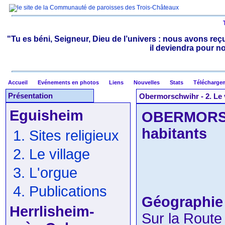
"Tu es béni, Seigneur, Dieu de l’univers : nous avons reçu
il deviendra pour n
Accueil
Evénements en photos
Liens
Nouvelles
Stats
Télécharge
Présentation
Obermorschwihr - 2. Le 
Eguisheim
OBERMORSC
habitants
1. Sites religieux
2. Le village
3. L'orgue
4. Publications
Géographie 
Herrlisheim-
Sur la Route