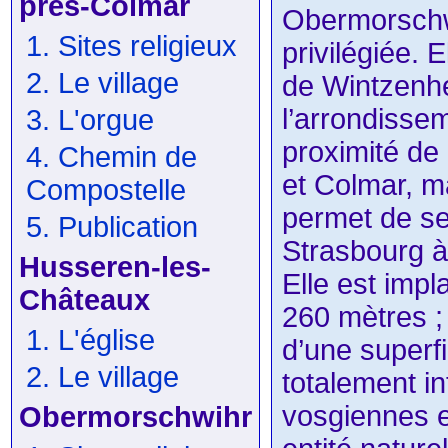
près-Colmar
Obermorschw
1. Sites religieux
privilégiée. E
2. Le village
de Wintzenh
l’arrondisse
3. L'orgue
proximité de
4. Chemin de
et Colmar, ma
Compostelle
permet de se
5. Publication
Strasbourg 
Husseren-les-
Elle est impl
Châteaux
260 mètres 
1. L'église
d’une superf
2. Le village
totalement in
vosgiennes e
Obermorschwihr