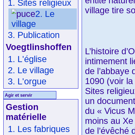
entité naturel
1. Sites religieux
village tire s
2. Le
village
3. Publication
Voegtlinshoffen
L’histoire d
1. L'église
intimement li
2. Le village
de l’abbaye
1090 (voir l
3. L'orgue
Sites religie
Agir et servir
un document 
Gestion
du « Vicus M
matérielle
moins au Xe s
1. Les fabriques
de l’évêché 