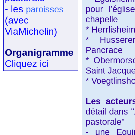
- les
pour l’égli
paroisses
chapelle
(avec
* Herrlisheim
ViaMichelin)
* Husseren
Pancrace
Organigramme
* Obermorsc
Cliquez ici
Saint Jacqu
* Voegtlinsho
Les acteur
détail dans "
pastorale"
- une Equip