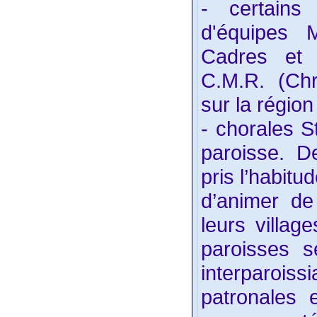
- certains 
d'équipes 
Cadres et d
C.M.R. (Ch
sur la régio
- chorales S
paroisse. D
pris l’habitu
d’animer de
leurs villag
paroisses s
interparoiss
patronales 