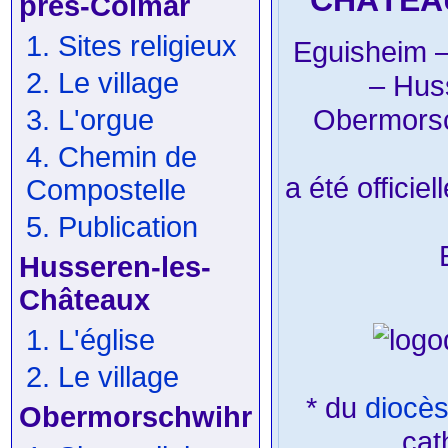
CHÂTEAU
près-Colmar
1. Sites religieux
Eguisheim –
2. Le village
– Hus
Obermorsc
3. L'orgue
4. Chemin de
a été officie
Compostelle
5. Publication
Husseren-les-
Châteaux
1. L'église
2. Le village
* du
diocès
Obermorschwihr
cat