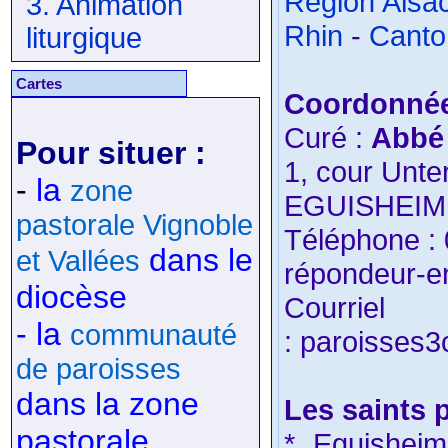
Région Alsa
3. Animation
Rhin
-
Canto
liturgique
Cartes
Coordonnée
Curé :
Abbé
Pour situer :
1, cour Unte
-
la
zone
EGUISHEIM
pastorale Vignoble
Téléphone : 
dans le
et Vallées
répondeur-en
diocèse
Courriel
- la
communauté
: paroisses
de paroisses
dans la zone
Les saints 
pastorale
* Eguisheim