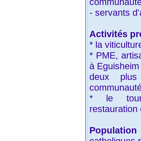
communauté 
- servants d'
Activités pr
* la viticultur
* PME, artis
à Eguisheim 
deux plus
communaut
* le tour
restauration
Populatio
catholiques 