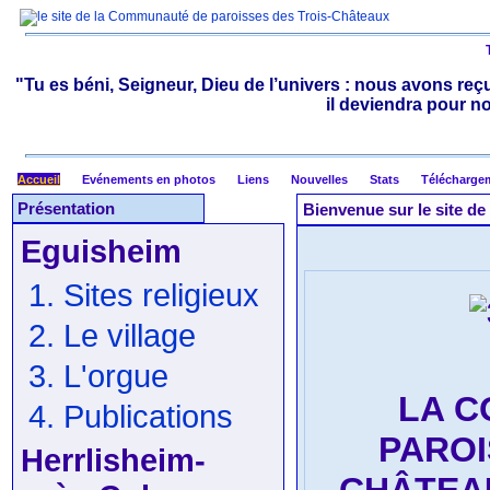
"Tu es béni, Seigneur, Dieu de l’univers : nous avons reçu
il deviendra pour n
Accueil
Evénements en photos
Liens
Nouvelles
Stats
Télécharge
Présentation
Bienvenue sur le site d
Eguisheim
1. Sites religieux
2. Le village
3. L'orgue
LA 
4. Publications
PAROI
Herrlisheim-