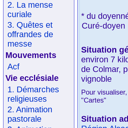
2. La mense
curiale
* du doyenn
3. Quêtes et
Curé-doyen 
offrandes de
messe
Situation g
Mouvements
environ 7 ki
Acf
de Colmar, po
Vie ecclésiale
vignoble
1. Démarches
Pour visualiser,
religieuses
"Cartes"
2. Animation
Situation ad
pastorale