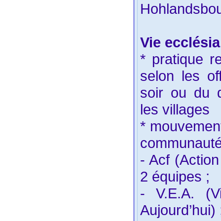
Hohlandsbou
Vie ecclésia
* pratique r
selon les o
soir ou du 
les villages
* mouvements
communauté
- Acf (Actio
2 équipes ;
- V.E.A. (V
Aujourd’hui) 